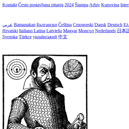
Kontakt
Često postavljana pitanja
2024
Štampa
Arhiv
Kupovina
Inte
عربي
Bamanakan
Български
Čeština
Crnogorski
Dansk
Deutsch
Ελ
Hrvatski
Italiano
Latina
Latviešu
Magyar
Монгол
Nederlands
日本
Svenska
Türkçe
український
中文