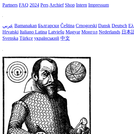
Partners
FAQ
2024
Pers
Archief
Shop
Intern
Impressum
عربي
Bamanakan
Български
Čeština
Crnogorski
Dansk
Deutsch
Ελ
Hrvatski
Italiano
Latina
Latviešu
Magyar
Монгол
Nederlands
日本
Svenska
Türkçe
український
中文