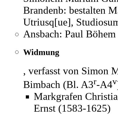
Brandenb: bestalten 
Utriusq[ue], Studiosu
Ansbach: Paul Böhem 
Widmung
, verfasst von Simon M
r
v
Bimbach (Bl. A3
-A4
Markgrafen Christi
Ernst (1583-1625)