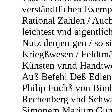
verständtlichen Exemp
Rational Zahlen / Auc
leichtest vnd aigentlic
Nutz denjenigen / so s
Kriegßwesen / Feldtmä
Künsten vnnd Handtwe
Auß Befehl Deß Edlen
Philip Fuchß von Bimb
Rechenberg vnd Schwa
Simonem Marium Gunt