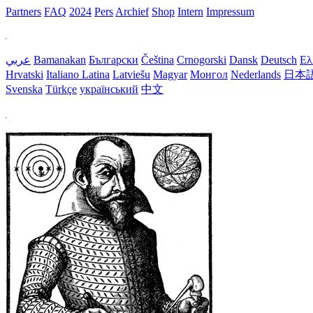
Partners
FAQ
2024
Pers
Archief
Shop
Intern
Impressum
عربي
Bamanakan
Български
Čeština
Crnogorski
Dansk
Deutsch
Ελ
Hrvatski
Italiano
Latina
Latviešu
Magyar
Монгол
Nederlands
日本
Svenska
Türkçe
український
中文