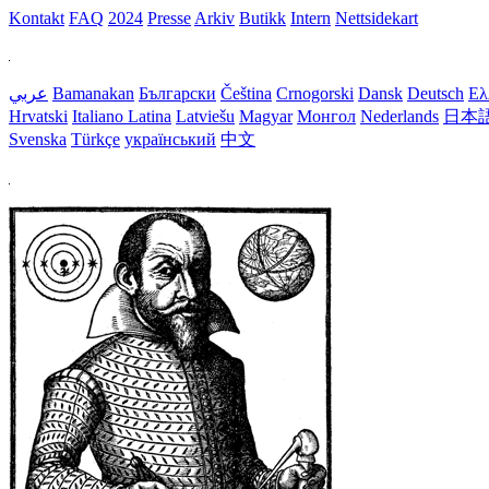
Kontakt
FAQ
2024
Presse
Arkiv
Butikk
Intern
Nettsidekart
عربي
Bamanakan
Български
Čeština
Crnogorski
Dansk
Deutsch
Ελ
Hrvatski
Italiano
Latina
Latviešu
Magyar
Монгол
Nederlands
日本
Svenska
Türkçe
український
中文