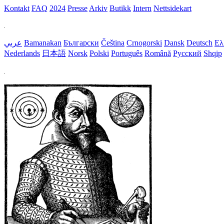
Kontakt
FAQ
2024
Presse
Arkiv
Butikk
Intern
Nettsidekart
عربي
Bamanakan
Български
Čeština
Crnogorski
Dansk
Deutsch
Ελ
Nederlands
日本語
Norsk
Polski
Português
Română
Русский
Shqip