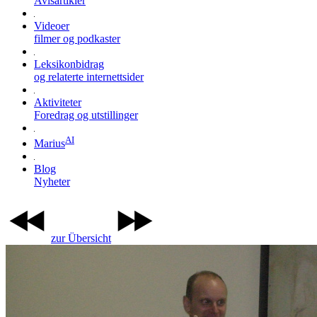
Avisartikler
Videoer
filmer og podkaster
Leksikonbidrag
og relaterte internettsider
Aktiviteter
Foredrag og utstillinger
AI
Marius
Blog
Nyheter
zur Übersicht