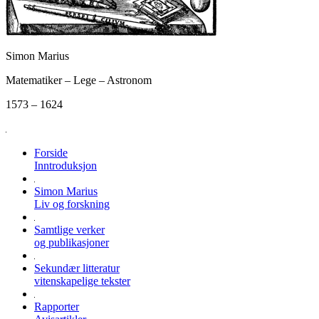
Simon Marius
Matematiker – Lege – Astronom
1573 – 1624
Forside
Inntroduksjon
Simon Marius
Liv og forskning
Samtlige verker
og publikasjoner
Sekundær litteratur
vitenskapelige tekster
Rapporter