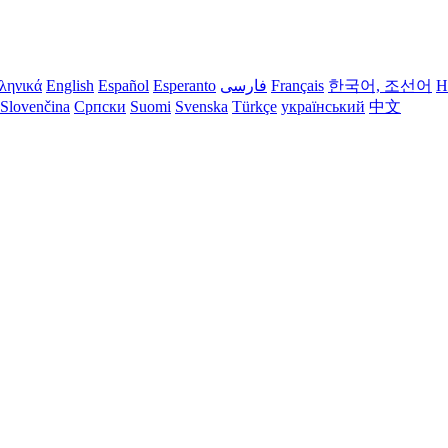
ληνικά
English
Español
Esperanto
فارسی
Français
한국어, 조선어
H
Slovenčina
Српски
Suomi
Svenska
Türkçe
український
中文