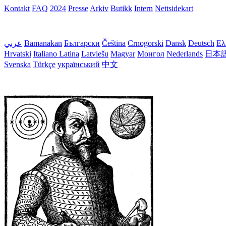
Kontakt
FAQ
2024
Presse
Arkiv
Butikk
Intern
Nettsidekart
عربي
Bamanakan
Български
Čeština
Crnogorski
Dansk
Deutsch
Ελ
Hrvatski
Italiano
Latina
Latviešu
Magyar
Монгол
Nederlands
日本
Svenska
Türkçe
український
中文