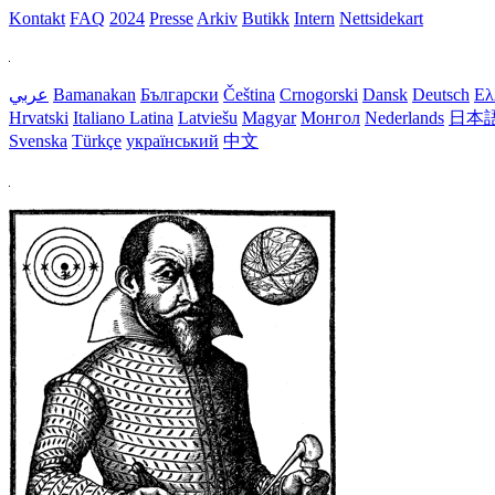
Kontakt
FAQ
2024
Presse
Arkiv
Butikk
Intern
Nettsidekart
عربي
Bamanakan
Български
Čeština
Crnogorski
Dansk
Deutsch
Ελ
Hrvatski
Italiano
Latina
Latviešu
Magyar
Монгол
Nederlands
日本
Svenska
Türkçe
український
中文