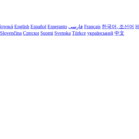
ληνικά
English
Español
Esperanto
فارسی
Français
한국어, 조선어
H
Slovenčina
Српски
Suomi
Svenska
Türkçe
український
中文