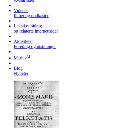
Avisartikler
Videoer
filmer og podkaster
Leksikonbidrag
og relaterte internettsider
Aktiviteter
Foredrag og utstillinger
AI
Marius
Blog
Nyheter