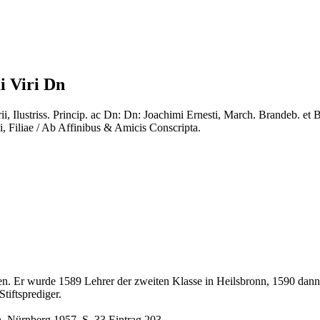
i Viri Dn
, Ilustriss. Princip. ac Dn: Dn: Joachimi Ernesti, March. Brandeb. et B
ci, Filiae / Ab Affinibus & Amicis Conscripta.
 Er wurde 1589 Lehrer der zweiten Klasse in Heilsbronn, 1590 dann L
tiftsprediger.
. Nürnberg 1957, S. 33 Eintrag 203