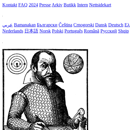
Kontakt
FAQ
2024
Presse
Arkiv
Butikk
Intern
Nettsidekart
عربي
Bamanakan
Български
Čeština
Crnogorski
Dansk
Deutsch
Ελ
Nederlands
日本語
Norsk
Polski
Português
Română
Русский
Shqip