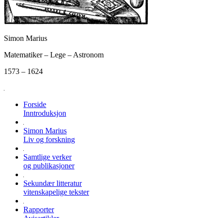
Simon Marius
Matematiker – Lege – Astronom
1573 – 1624
Forside
Inntroduksjon
Simon Marius
Liv og forskning
Samtlige verker
og publikasjoner
Sekundær litteratur
vitenskapelige tekster
Rapporter