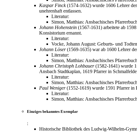
Kaspar Finck
(1574-1632) wurde 1606 Lehrer der dr
unehrenhaft entlassen.
Literatur:
Simon, Matthias: Ansbachisches Pfarrerbuc
Johann Hohenstein
(1567-1631) arbeitete ab 1598
Konsistorium ernannt.
Literatur:
Vocke, Johann August: Geburts- und Todten
Johann Löser
(1569-1635) war ab 1600 Lehrer der z
Literatur:
Simon, Matthias: Ansbachisches Pfarrerbuch
Johann Christoph Lohbauer
(1582-1641) wurde 161
Ansbach Stadtkaplan, 1619 Pfarrer in Schmalfelde
Literatur:
Simon, Matthias: Ansbachisches Pfarrerbuc
Paul Weniger
(1552-1619) wurde 1591 Pfarrer in B
Literatur:
Simon, Matthias: Ansbachisches Pfarrerbuc
Einziges bekanntes Exemplar
:
Historische Bibliothek des Ludwig-Wilhelm-Gymna