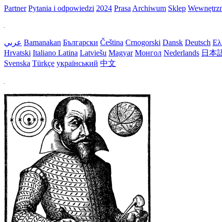
Partner
Pytania i odpowiedzi
2024
Prasa
Archiwum
Sklep
Wewnętrz
عربي
Bamanakan
Български
Čeština
Crnogorski
Dansk
Deutsch
Ελ
Hrvatski
Italiano
Latina
Latviešu
Magyar
Монгол
Nederlands
日本
Svenska
Türkçe
український
中文