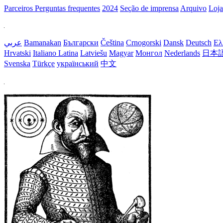
Parceiros
Perguntas frequentes
2024
Seção de imprensa
Arquivo
Loja
عربي
Bamanakan
Български
Čeština
Crnogorski
Dansk
Deutsch
Ελ
Hrvatski
Italiano
Latina
Latviešu
Magyar
Монгол
Nederlands
日本
Svenska
Türkçe
український
中文