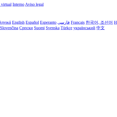
 virtual
Interno
Aviso legal
ληνικά
English
Español
Esperanto
فارسی
Français
한국어, 조선어
H
Slovenčina
Српски
Suomi
Svenska
Türkçe
український
中文