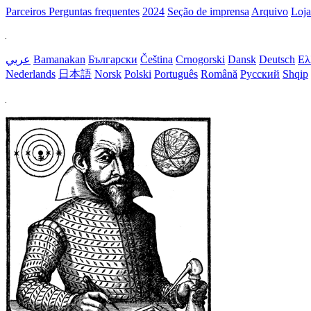
Parceiros
Perguntas frequentes
2024
Seção de imprensa
Arquivo
Loja
عربي
Bamanakan
Български
Čeština
Crnogorski
Dansk
Deutsch
Ελ
Nederlands
日本語
Norsk
Polski
Português
Română
Русский
Shqip