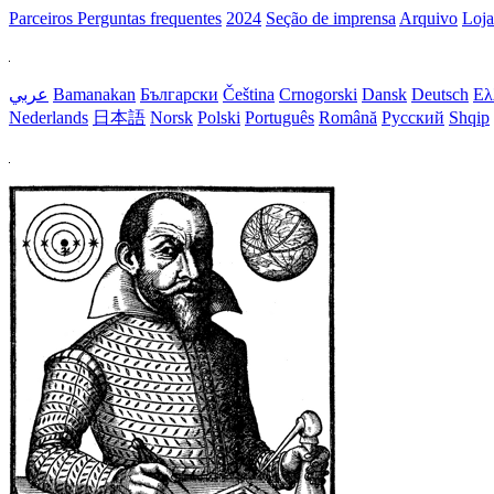
Parceiros
Perguntas frequentes
2024
Seção de imprensa
Arquivo
Loja
عربي
Bamanakan
Български
Čeština
Crnogorski
Dansk
Deutsch
Ελ
Nederlands
日本語
Norsk
Polski
Português
Română
Русский
Shqip