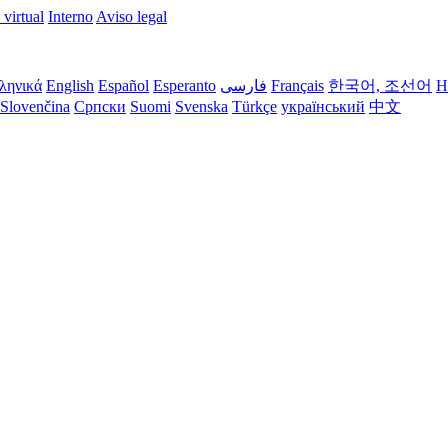
 virtual
Interno
Aviso legal
ληνικά
English
Español
Esperanto
فارسی
Français
한국어, 조선어
H
Slovenčina
Српски
Suomi
Svenska
Türkçe
український
中文