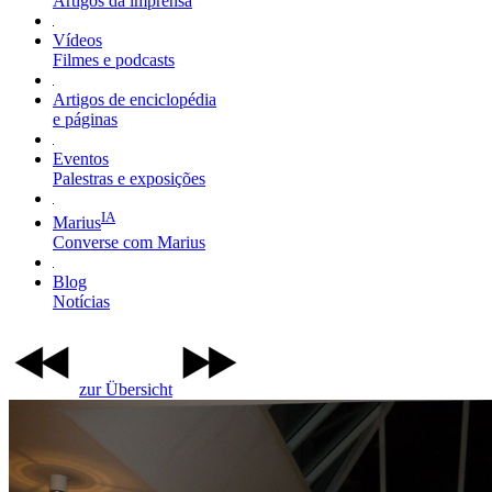
Artigos da imprensa
Vídeos
Filmes e podcasts
Artigos de enciclopédia
e páginas
Eventos
Palestras e exposições
IA
Marius
Converse com Marius
Blog
Notícias
zur Übersicht