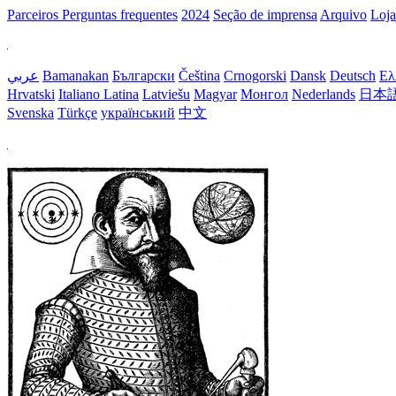
Parceiros
Perguntas frequentes
2024
Seção de imprensa
Arquivo
Loja
عربي
Bamanakan
Български
Čeština
Crnogorski
Dansk
Deutsch
Ελ
Hrvatski
Italiano
Latina
Latviešu
Magyar
Монгол
Nederlands
日本
Svenska
Türkçe
український
中文