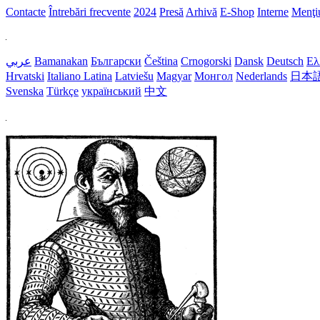
Contacte
Întrebări frecvente
2024
Presă
Arhivă
E-Shop
Interne
Menţiu
عربي
Bamanakan
Български
Čeština
Crnogorski
Dansk
Deutsch
Ελ
Hrvatski
Italiano
Latina
Latviešu
Magyar
Монгол
Nederlands
日本
Svenska
Türkçe
український
中文