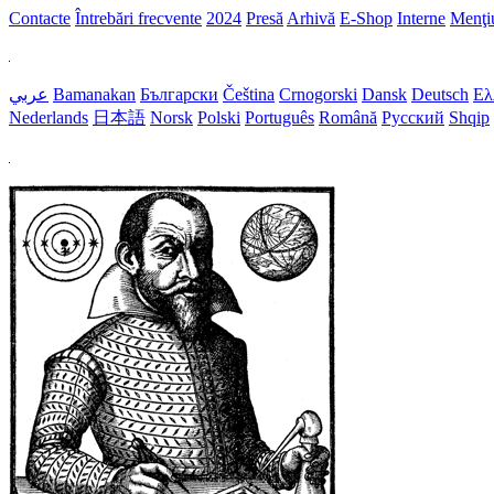
Contacte
Întrebări frecvente
2024
Presă
Arhivă
E-Shop
Interne
Menţiu
عربي
Bamanakan
Български
Čeština
Crnogorski
Dansk
Deutsch
Ελ
Nederlands
日本語
Norsk
Polski
Português
Română
Русский
Shqip