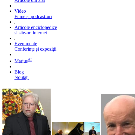
Articole din ziar
Video
Filme și podcast-uri
Articole enciclopedice
si site-uri internet
Evenimente
Conferinţe şi expoziţii
AI
Marius
Blog
Noutăţi