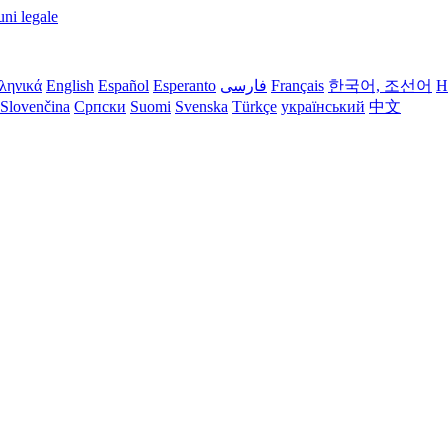
ni legale
ληνικά
English
Español
Esperanto
فارسی
Français
한국어, 조선어
H
Slovenčina
Српски
Suomi
Svenska
Türkçe
український
中文