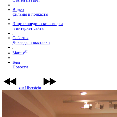
Статьи из газет
Видео
фильмы и подкасты
Энциклопедические сводки
и интернет-сайты
События
Доклады и выставки
AI
Marius
Блог
Новости
zur Übersicht