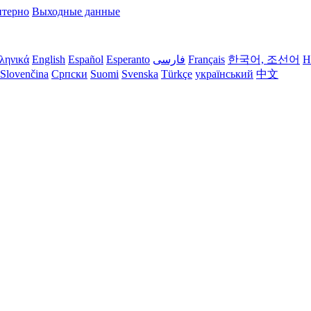
терно
Выходные данные
ληνικά
English
Español
Esperanto
فارسی
Français
한국어, 조선어
H
Slovenčina
Српски
Suomi
Svenska
Türkçe
український
中文