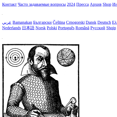
Контакт
Часто задаваемые вопросы
2024
Пресса
Aрхив
Shop
Ин
عربي
Bamanakan
Български
Čeština
Crnogorski
Dansk
Deutsch
Ελ
Nederlands
日本語
Norsk
Polski
Português
Română
Русский
Shqip