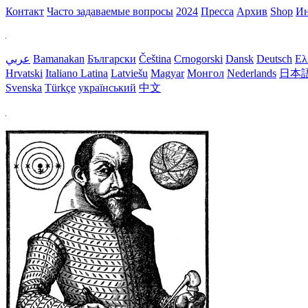
Контакт
Часто задаваемые вопросы
2024
Пресса
Aрхив
Shop
Ин
عربي
Bamanakan
Български
Čeština
Crnogorski
Dansk
Deutsch
Ελ
Hrvatski
Italiano
Latina
Latviešu
Magyar
Монгол
Nederlands
日本
Svenska
Türkçe
український
中文