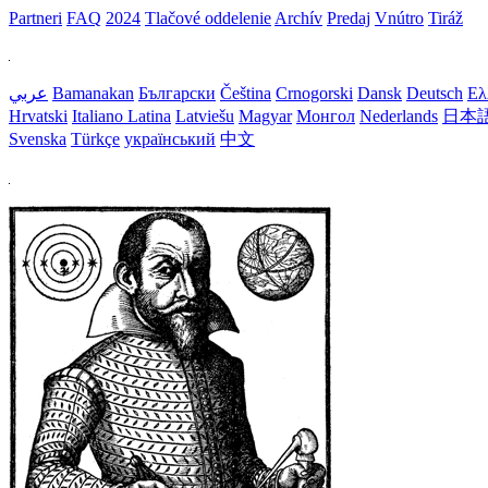
Partneri
FAQ
2024
Tlačové oddelenie
Archív
Predaj
Vnútro
Tiráž
عربي
Bamanakan
Български
Čeština
Crnogorski
Dansk
Deutsch
Ελ
Hrvatski
Italiano
Latina
Latviešu
Magyar
Монгол
Nederlands
日本
Svenska
Türkçe
український
中文