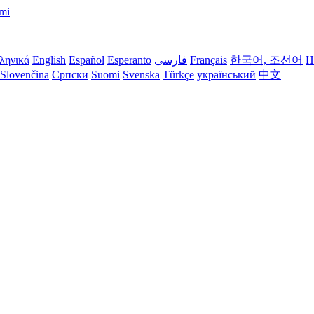
imi
ληνικά
English
Español
Esperanto
فارسی
Français
한국어, 조선어
H
Slovenčina
Српски
Suomi
Svenska
Türkçe
український
中文