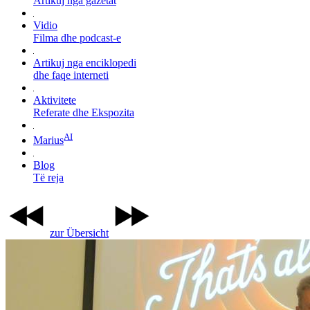
Artikuj nga gazetat
Vidio
Filma dhe podcast-e
Artikuj nga enciklopedi
dhe faqe interneti
Aktivitete
Referate dhe Ekspozita
AI
Marius
Blog
Të reja
zur Übersicht