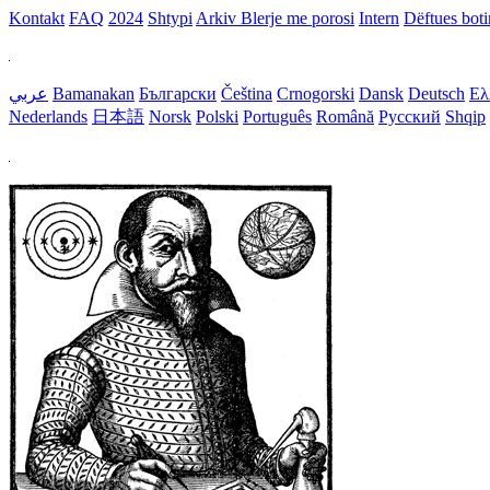
Kontakt
FAQ
2024
Shtypi
Arkiv
Blerje me porosi
Intern
Dëftues bot
عربي
Bamanakan
Български
Čeština
Crnogorski
Dansk
Deutsch
Ελ
Nederlands
日本語
Norsk
Polski
Português
Română
Русский
Shqip