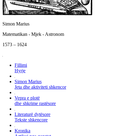
Simon Marius
Matematikan - Mjek - Astronom
1573 – 1624
Fillimi
Hyrje
Simon Marius
Jeta dhe aktiviteti shkencor
Vepra e plotë
dhe shkrime rastësore
Literaturë dytësore
Tekste shkencore
Kronika