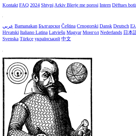
Kontakt
FAQ
2024
Shtypi
Arkiv
Blerje me porosi
Intern
Dëftues bot
عربي
Bamanakan
Български
Čeština
Crnogorski
Dansk
Deutsch
Ελ
Hrvatski
Italiano
Latina
Latviešu
Magyar
Монгол
Nederlands
日本
Svenska
Türkçe
український
中文