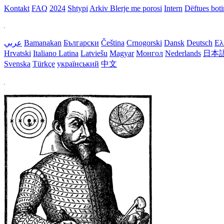
Kontakt
FAQ
2024
Shtypi
Arkiv
Blerje me porosi
Intern
Dëftues bot
عربي
Bamanakan
Български
Čeština
Crnogorski
Dansk
Deutsch
Ελ
Hrvatski
Italiano
Latina
Latviešu
Magyar
Монгол
Nederlands
日本
Svenska
Türkçe
український
中文