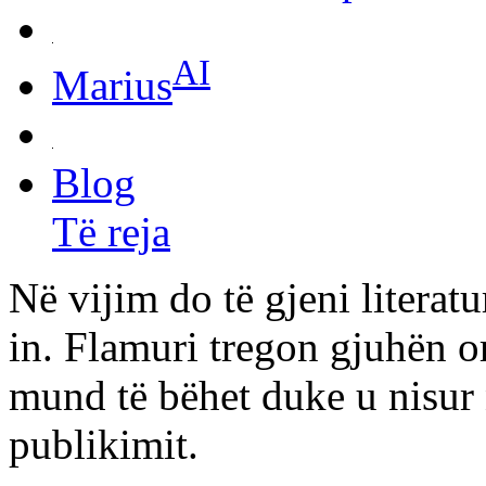
AI
Marius
Blog
Të reja
Në vijim do të gjeni litera
in. Flamuri tregon gjuhën or
mund të bëhet duke u nisur n
publikimit.