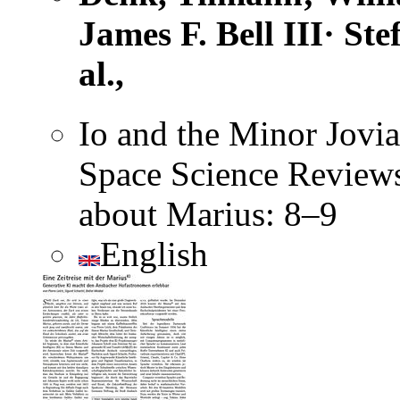
James F. Bell III· St
al.,
Io and the Minor Jovi
Space Science Reviews
about Marius: 8–9
English