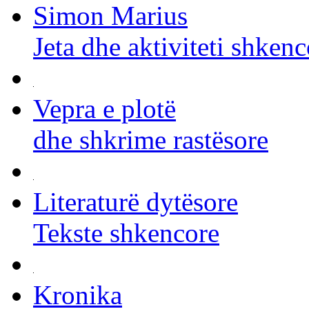
Simon Marius
Jeta dhe aktiviteti shkenc
Vepra e plotë
dhe shkrime rastësore
Literaturë dytësore
Tekste shkencore
Kronika