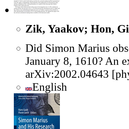
Zik, Yaakov; Hon, Gi
Did Simon Marius obser
January 8, 1610? An ex
arXiv:2002.04643 [phy
English