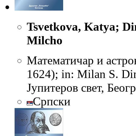
Tsvetkova, Katya; Dim
Milcho
Математичар и астро
1624); in: Milan S. D
Јупитеров свет, Беог
Српски