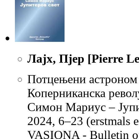
Лајх, Пјер [Pierre Le
Потцењени астроном
Коперниканска револуц
Симон Мариус – Јупит
2024, 6–23 (erstmals e
VASIONA - Bulletin o