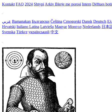
Kontakt
FAQ
2024
Shtypi
Arkiv
Blerje me porosi
Intern
Dëftues bot
عربي
Bamanakan
Български
Čeština
Crnogorski
Dansk
Deutsch
Ελ
Hrvatski
Italiano
Latina
Latviešu
Magyar
Монгол
Nederlands
日本
Svenska
Türkçe
український
中文