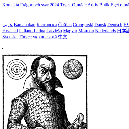
Kontakta
Frågor och svar
2024
Tryck Område
Arkiv
Butik
Eget omr
عربي
Bamanakan
Български
Čeština
Crnogorski
Dansk
Deutsch
Ελ
Hrvatski
Italiano
Latina
Latviešu
Magyar
Монгол
Nederlands
日本
Svenska
Türkçe
український
中文