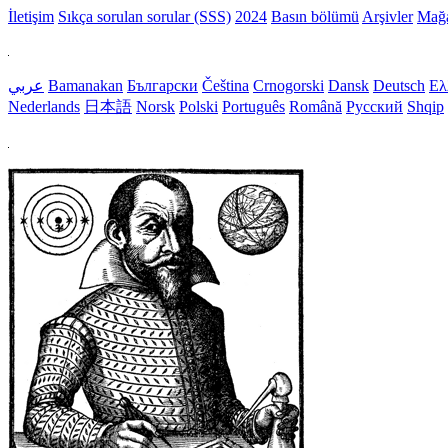
İletişim
Sıkça sorulan sorular (SSS)
2024
Basın bölümü
Arşivler
Mağ
عربي
Bamanakan
Български
Čeština
Crnogorski
Dansk
Deutsch
Ελ
Nederlands
日本語
Norsk
Polski
Português
Română
Русский
Shqip