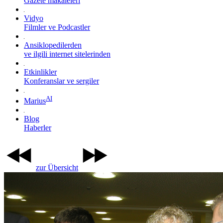
Gazete makaleleri
Vidyo
Filmler ve Podcastler
Ansiklopedilerden
ve ilgili internet sitelerinden
Etkinlikler
Konferanslar ve sergiler
AI
Marius
Blog
Haberler
zur Übersicht