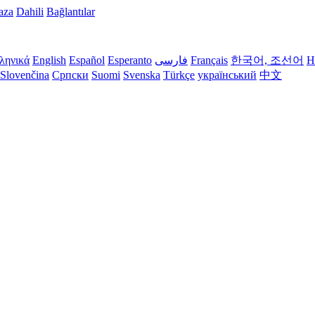
aza
Dahili
Bağlantılar
ληνικά
English
Español
Esperanto
فارسی
Français
한국어, 조선어
H
Slovenčina
Српски
Suomi
Svenska
Türkçe
український
中文