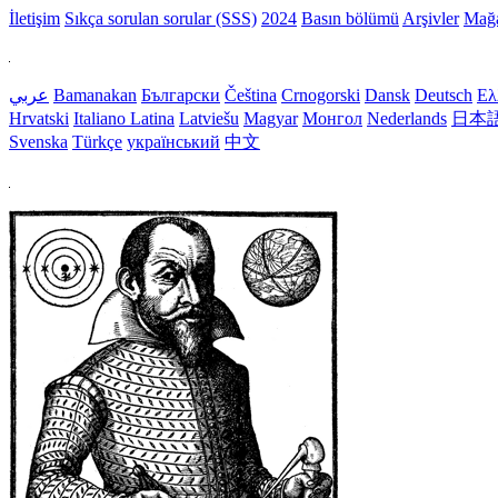
İletişim
Sıkça sorulan sorular (SSS)
2024
Basın bölümü
Arşivler
Mağ
عربي
Bamanakan
Български
Čeština
Crnogorski
Dansk
Deutsch
Ελ
Hrvatski
Italiano
Latina
Latviešu
Magyar
Монгол
Nederlands
日本
Svenska
Türkçe
український
中文