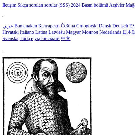
İletişim
Sıkça sorulan sorular (SSS)
2024
Basın bölümü
Arşivler
Mağ
عربي
Bamanakan
Български
Čeština
Crnogorski
Dansk
Deutsch
Ελ
Hrvatski
Italiano
Latina
Latviešu
Magyar
Монгол
Nederlands
日本
Svenska
Türkçe
український
中文