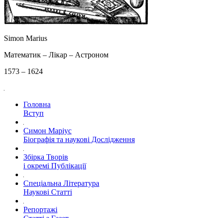
Simon Marius
Математик – Лікар – Астроном
1573 – 1624
Головна
Вступ
Симон Маріус
Біографія та наукові Дослідження
Збірка Творів
і окремі Публікації
Спеціальна Література
Наукові Статті
Репортажі