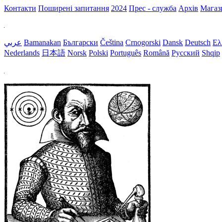
Контакти
Поширені запитання
2024
Прес - служба
Архів
Магаз
عربي
Bamanakan
Български
Čeština
Crnogorski
Dansk
Deutsch
Ελ
Nederlands
日本語
Norsk
Polski
Português
Română
Русский
Shqip