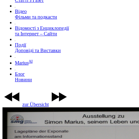
Статті з Газет
Відео
Фільми та подкасти
Відомості з Енциклопедії
та Інтернет – Сайти
Події
Доповіді та Виставки
AI
Marius
Блог
Новини
zur Übersicht