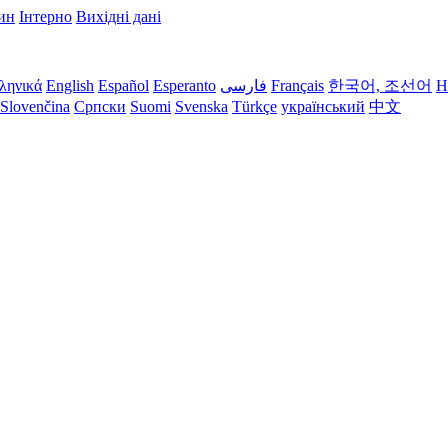
ин
Інтерно
Вихідні дані
ληνικά
English
Español
Esperanto
فارسی
Français
한국어, 조선어
H
Slovenčina
Српски
Suomi
Svenska
Türkçe
український
中文