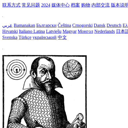
联系方式
常见问题
2024
媒体中心
档案
购物
内部交流
版本说
عربي
Bamanakan
Български
Čeština
Crnogorski
Dansk
Deutsch
Ελ
Hrvatski
Italiano
Latina
Latviešu
Magyar
Монгол
Nederlands
日本
Svenska
Türkçe
український
中文