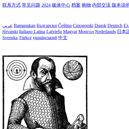
联系方式
常见问题
2024
媒体中心
档案
购物
内部交流
版本说
عربي
Bamanakan
Български
Čeština
Crnogorski
Dansk
Deutsch
Ελ
Hrvatski
Italiano
Latina
Latviešu
Magyar
Монгол
Nederlands
日本
Svenska
Türkçe
український
中文