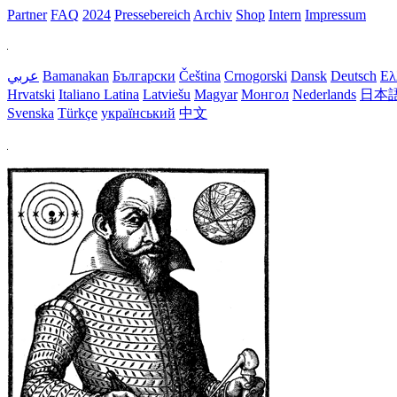
Partner
FAQ
2024
Pressebereich
Archiv
Shop
Intern
Impressum
عربي
Bamanakan
Български
Čeština
Crnogorski
Dansk
Deutsch
Ελ
Hrvatski
Italiano
Latina
Latviešu
Magyar
Монгол
Nederlands
日本
Svenska
Türkçe
український
中文