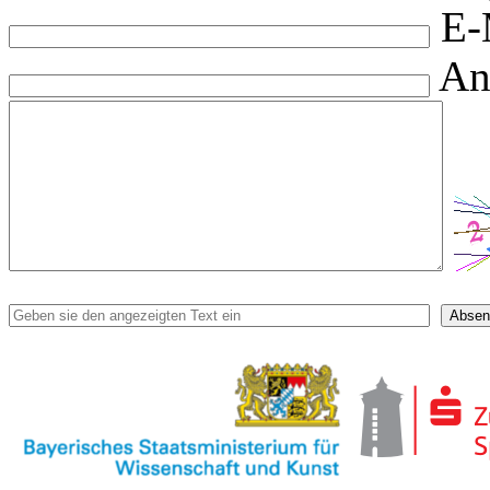
E-
An