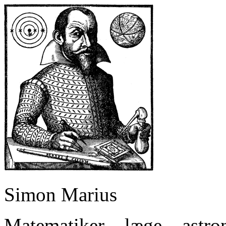
Simon Marius
Matematiker – læge – astr