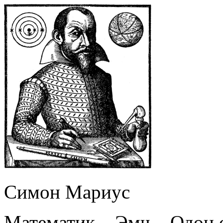
Симон Мариус
Математик – Эмч – Одон 