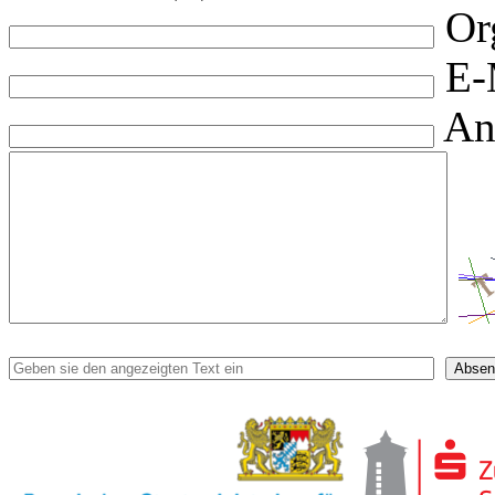
Or
E-
An