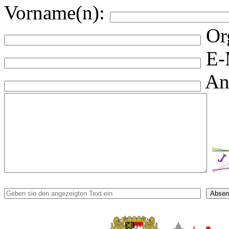
Vorname(n):
Or
E-
An