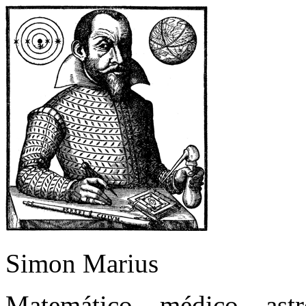
Simon Marius
Matemático – médico – as