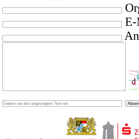
Or
E-
An