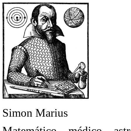
Simon Marius
Matemático – médico – as