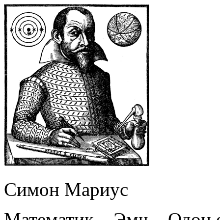
Симон Мариус
Математик – Эмч – Одон 