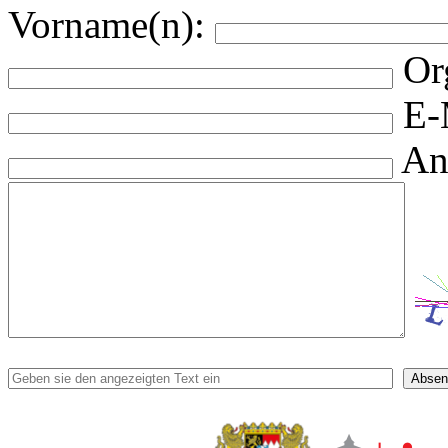
Vorname(n):
Or
E-
An