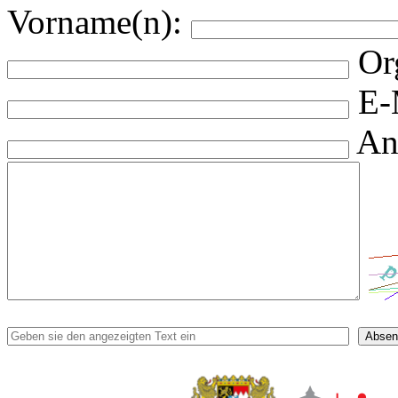
Vorname(n):
Or
E-
An