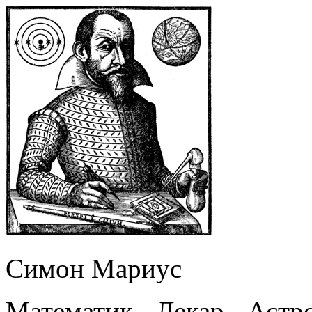
Симон Мариус
Математик - Лекар - Астр