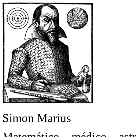
Simon Marius
Matemático – médico – as