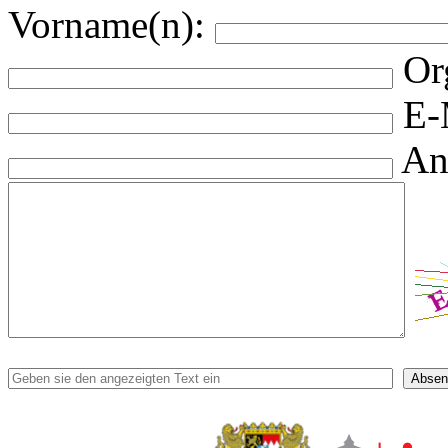
Vorname(n):
Or
E-
An