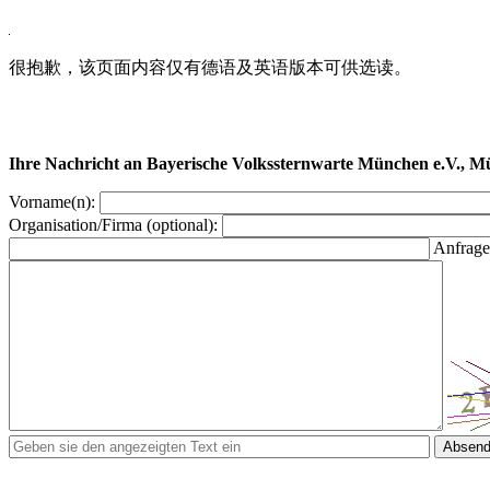
很抱歉，该页面内容仅有德语及英语版本可供选读。
Ihre Nachricht an Bayerische Volkssternwarte München e.V., 
Vorname(n):
Organisation/Firma (optional):
Anfrage