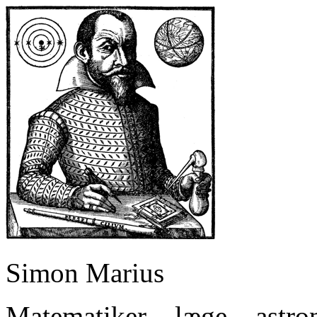
Simon Marius
Matematiker – læge – astr