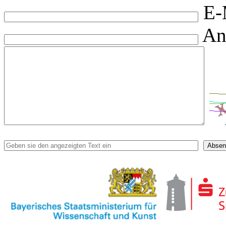
E-
An