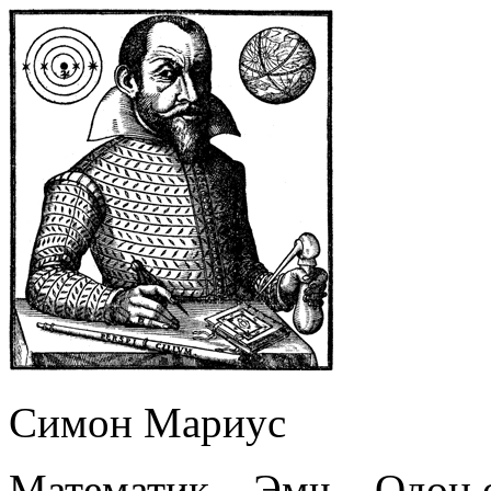
Симон Мариус
Математик – Эмч – Одон 