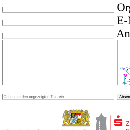
Or
E-
An