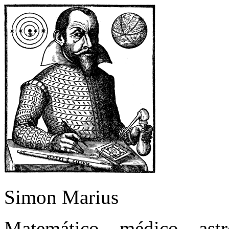
Simon Marius
Matemático – médico – as