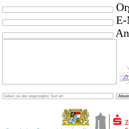
Or
E-
An