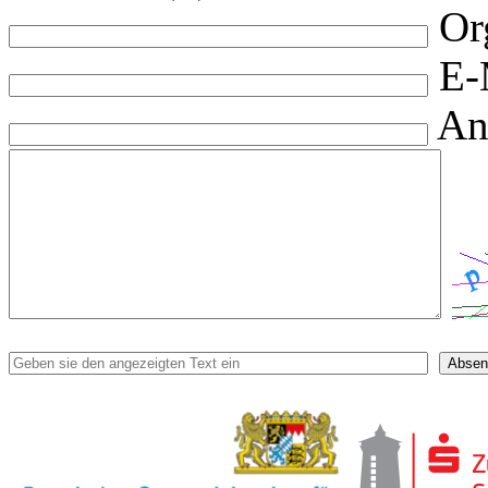
Or
E-
An