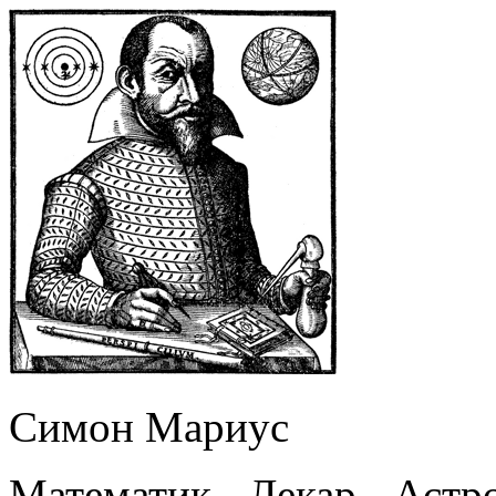
Симон Мариус
Математик - Лекар - Астр