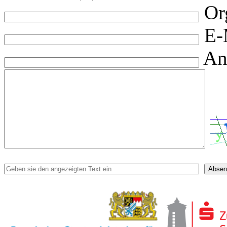
Or
E-
An