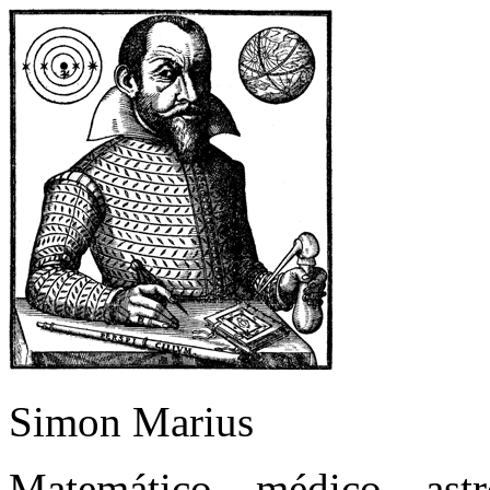
Simon Marius
Matemático – médico – as