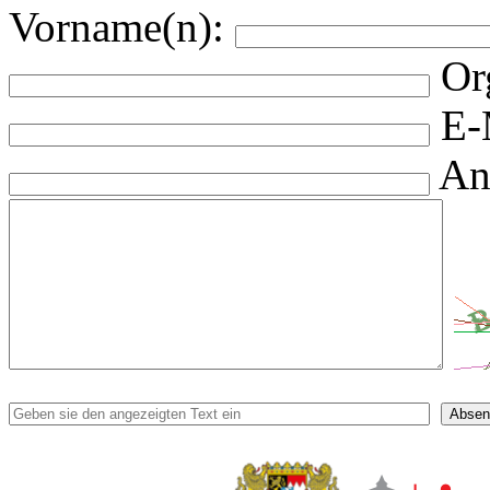
Vorname(n):
Or
E-
An