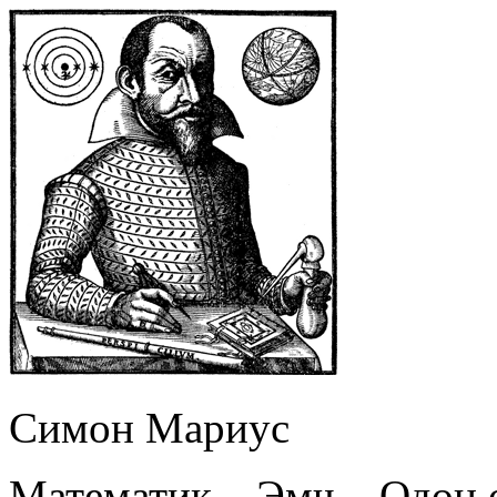
Симон Мариус
Математик – Эмч – Одон 