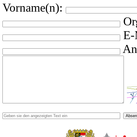
Vorname(n):
Or
E-
An