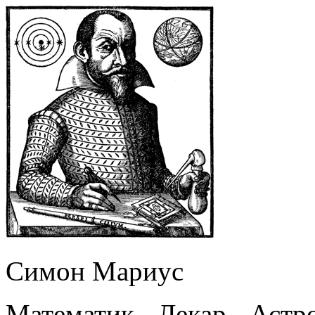
Симон Мариус
Математик - Лекар - Астр