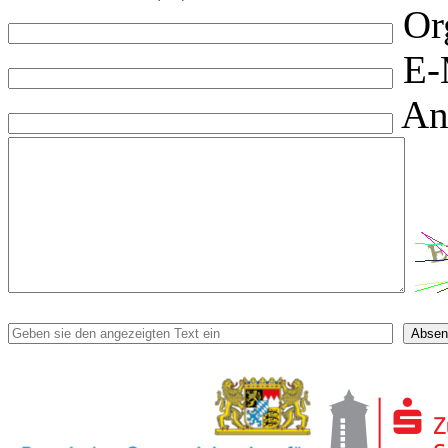
Or
E-
An