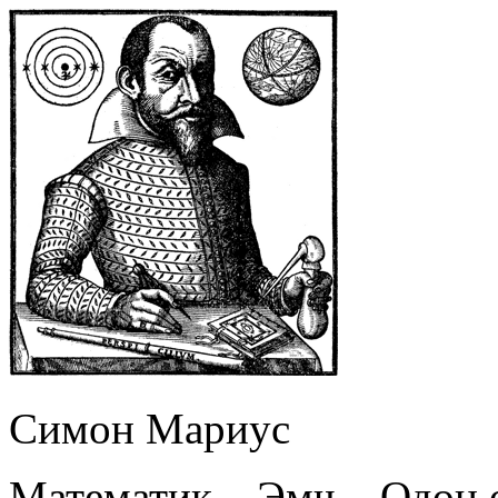
Симон Мариус
Математик – Эмч – Одон 