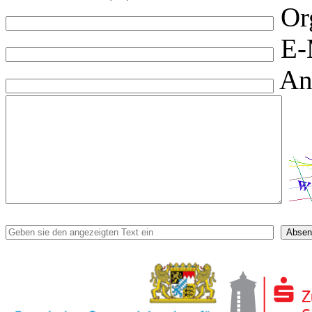
Or
E-
An