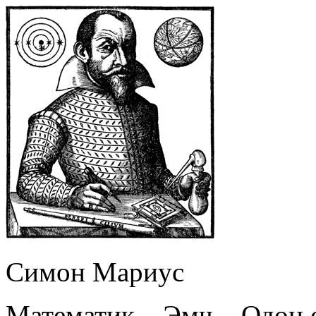
Симон Мариус
Математик – Эмч – Одон 