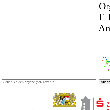
Or
E-
An