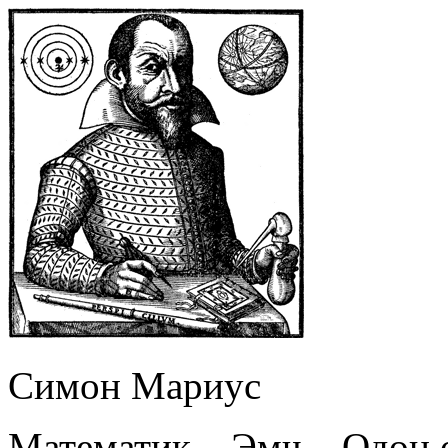
Симон Мариус
Математик – Эмч – Одон 